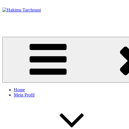
Zum
Inhalt
springen
Hakima Tarchouni
Supervision, Beratung & Coaching in NRW
Home
Mein Profil